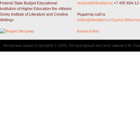
Federal State Budget Educational
rectorat@litinstitut.ru
; +7 495 694-12
Institution of Higher Education the «Maxim
Gorky Institute of Literature and Creative
Редактор сайта:
Writing»
editor@litinstitut.ru
/
Группа ВКонтак
Канал в Max
Авторские права (Copyright) © 2026, Литературный институт имени А.М. Гор