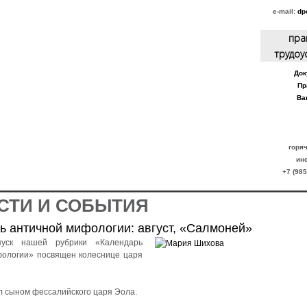
e-mail:
dpo
пра
трудоу
Док
Пр
Ва
горя
ин
+7 (985
СТИ И СОБЫТИЯ
ь античной мифологии: август, «Салмоней»
пуск нашей рубрики «Календарь
ологии» посвящен колеснице царя
 сыном фессалийского царя Эола.