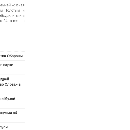
премией «Ясная
ом Толстым и
бсудили книги
 24-го сезона
ства Обороны
в парке
ндрей
во Слова» в
ли Музей-
кциями об
руси