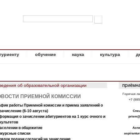
Тверской бульвар, 25, стр. 1. Факс (495) 694-12-87, тел. +7 495 694-12-87, e-mail:
ФОРМА ПОИСКА
туриенту
обучение
наука
культура
д
приёмна
ведения об образовательной организации
Горячая л
ОВОСТИ ПРИЕМНОЙ КОМИССИИ
+7 (985
афик работы Приемной комиссии и приема заявлений о
зачисление (6-10 августа)
Спе
формация о зачислении абитуриентов на 1 курс очного и
priem@li
культетов
заселении в общежитие
Асп
нкурсные списки
aspirantura
рядок подачи согласий на зачисление