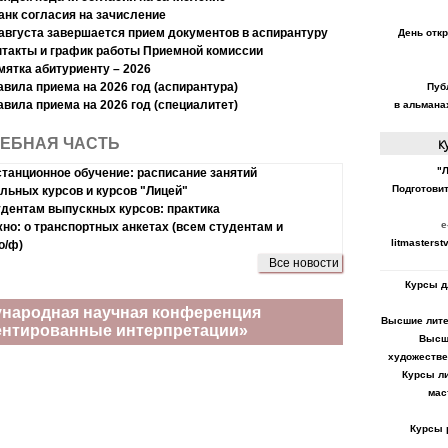
анк согласия на зачисление
 августа завершается прием документов в аспирантуру
День отк
нтакты и график работы Приемной комиссии
мятка абитуриенту – 2026
авила приема на 2026 год (аспирантура)
Пуб
авила приема на 2026 год (специалитет)
в альмана
к
ЧЕБНАЯ ЧАСТЬ
"
танционное обучение: расписание занятий
Подготови
льных курсов и курсов "Лицей"
дентам выпускных курсов: практика
e
но: о транспортных анкетах (всем студентам и
litmasterstv
о/ф)
Все новости
Курсы д
дународная научная конференция
Высшие лите
ентированные интерпретации»
Высш
художестве
Курсы л
мас
Курсы 