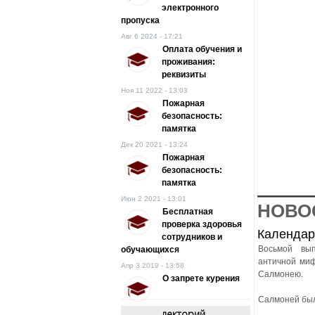
электронного
пропуска
Авг 6 2024 - 17:21
Оплата обучения и
проживания:
реквизиты
Ноя 11 2022 - 13:03
Пожарная
безопасность:
памятка
Дек 20 2021 - 13:24
Пожарная
безопасность:
памятка
Июн 2 2021 - 13:01
НОВО
Бесплатная
проверка здоровья
Календар
сотрудников и
Восьмой вы
обучающихся
античной миф
Апр 3 2019 - 13:58
Салмонею.
О запрете курения
Салмоней был
лекторий