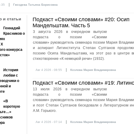
|
4:35
Гвоздева Татьяна Борисовна
 и статьи
Подкаст «Своими словами» #20: Осип
Мандельштам. Часть 5
Геннадий
3 августа 2026 в очередном выпуске
Красников о
подкаста о поэзии «Своими
иях
словами» руководитель семинара поэзии Мария Владими
 X
и аспирант Литинститута Степан Султанов продолж
ого конкурса
поэзию Осипа Мандельштама, на этот раз в центре 
сток»
стихотворение «К немецкой речи» (1932).
|
История
Авг 4 2026 - 08:55
Козлова Мария Владимировна
любви с
еводчики о
Подкаст «Своими словами» #19: Литинс
нной и
13 июля 2026 в очередном выпуске
оте
подкаста о поэзии «Своими
словами» руководитель семинара поэзии Мария Владими
«В
и поэт Степан Султанов беседовали о Литературном ин
короткую
А.М. Горького.
рьте…»
асников
|
Авг 4 2026 - 07:14
Козлова Мария Владимировна
ора