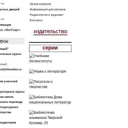
Архив номеров
***
рытых дверей
Информация для авторов
Редколлегия и редсовет
***
Контакты
ликация
издательство
хе «ЛитСтарт»
урсы
серии
Лицей"
тельные курсы
-mail:
ol@litinstitut.ru
ля учителей
ратурные курсы
ая школа
нного перевода
итературного
терства
редакторов