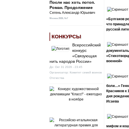
После нас хоть потоп.
Роман. Продолжение
Сегень Александр Юрьевич
Москва
2026, №7
«Булгаков ро
что принадле
русской лит
КОНКУРСЫ
Всероссийский
конкурс
документал
«Связующая
«Стихотвор
нить народов России»
военной»
До:
Окт 31 2026 - 23:45
Организатор:
Комитет семей воинов
Отечества
боли…» Генн
Красников к 
дня рождени
Исаева
мифом и кош