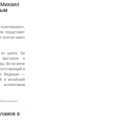
: Михаил
вым
 в интерьере»,
ли представят
и поэтов через
 из цикла. Он
х мастеров в
ры. Во встрече
исутствующий в
ов. Ведущая —
й и китайский
 коллективом
 Николаевич
ламов в