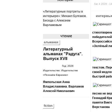
Авг 4 2026 - 1
«Литературные портреты в
интервью
интерьере»: Михаил Булгаков.
Беседа с Алексеем
Варламовым
стихотворен
чтение
победителей
Всероссийск
альманах
«Зелёный ли
Литературный
альманах "Радуга".
Выпуск XVII
Год:
2026
текстом. Пер
Издательство:
Издательство
своей медле
«Познаём Евразию»
быстрой раб
Ямпольская Анна
Владиславовна
,
Варламов
Алексей Николаевич
песню не ве
Геннадий Кр
памяти Викт
fiction
Верстакова