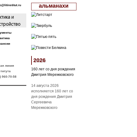
альманахи
@litinstitut.ru
ктика и
стройство
ументы
актика
кансии
2026
чая линия
160 лет со дня рождения
ститута
Дмитрия Мережковского
) 960-70-58
14 августа 2026
исполняется 160 лет со
дня рождения Дмитрия
Сергеевича
Мережковского