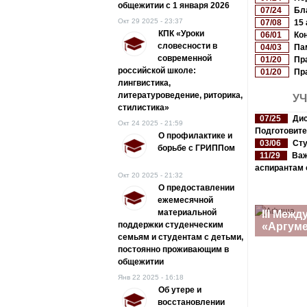
общежитии с 1 января 2026
07/24
Бл
Окт 29 2025 - 23:37
07/08
15
КПК «Уроки
06/01
Ко
словесности в
04/03
Па
современной
01/20
Пр
российской школе:
01/20
Пр
лингвистика,
литературоведение, риторика,
У
стилистика»
07/25
Дис
Окт 24 2025 - 21:59
Подготовите
О профилактике и
03/06
Сту
борьбе с ГРИППом
11/29
Важ
аспирантам 
Окт 20 2025 - 21:32
О предоставлении
ежемесячной
материальной
III Меж
поддержки студенческим
«Аргум
семьям и студентам с детьми,
постоянно проживающим в
общежитии
Янв 22 2025 - 16:18
Об утере и
восстановлении