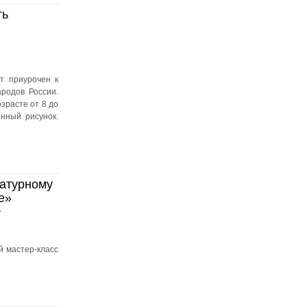
ть
т приурочен к
родов России.
зрасте от 8 до
енный рисунок.
ратурному
е»
й мастер-класс