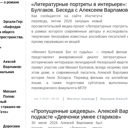
— о романе
«Литературные портреты в интерьере»
Булгаков. Беседа с Алексеем Варламо
Как сообщается на сайте Института
перевода, летом 2026 запущен новый
Эргали Гер:
просветительский медиа-проект «Литературные портреты
«Кафедра
в рамках которого современные авторы и исследовате
а общего
творческие биографии известных российских писателей 
пространства.
призму окружавших их вещей.
»
«Михаил Булгаков. Бег от судьбы» — первый фильм
представляет вневременной диалог литературны
Аексей
исторических интерьерах легендарной Нехорошей кварти
Варламов:
примут участие сам Михаил Булгаков, всегда незримо пр
нальная
этом доме, и современный писатель Алексей Варлам
историк Анна Эспарса. Перевод фильма на английски
языки, а также подготовка субтитров выполнены
переводческого факультета МГЛУ.
Михаил
Попов:
|
|
Авг 3 2026 - 09:35
Институт перевода
Варламов Алексей
нный
 страшен ни
«Пропущенные шедевры». Алексей Вар
Гете»
подкасте «Девчонки умнее стариков»
30 июля 2026 Алексей Варламов был
Дорогами
гостем подкаста «Девчонки умнее