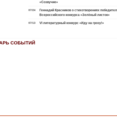
«Созвучие»
Геннадий Красников о стихотворениях победител
07/24
Всероссийского конкурса «Зелёный листок»
VI литературный конкурс «Иду на грозу!»
07/13
АРЬ СОБЫТИЙ