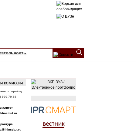
 rectorat@litinstitut.ru
еятельность
я комиссия
иния по приёму
) 960-70-58
циалитет
tinstitut.ru
вестник
ирантура
@litinstitut.ru