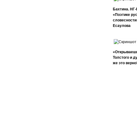
Бахтина. НГ-E
«Поэтике ру
словесности»
Есаулова
«Открываешь
Толстого и д
же это верно