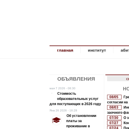
123104 Москва, 
главная
институт
аби
ОБЪЯВЛЕНИЯ
с
Н
мая 7 2026 - 08:30
Стоимость
08/05
Гр
образовательных услуг
согласии на 
для поступающих в 2026 году
08/03
Ин
Янв 26 2026 - 16:28
заочного фа
Об установлении
07/30
О 
платы за
07/27
Ко
проживание в
07/24
По