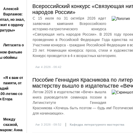
Всероссийский конкурс «Связующая ни
Алексей
народов России»
Варламов:
С 15 июля по 31 октября 2026 идет
птал, но знал,
заявочная кампания Всероссийского
жит к ордену
историко-патриотического конкурса
ературы»
«Связующая нить народов России». В 2026 году проек
проведению в Российской Федерации Года единства на
Литгазета о
Участники конкурса - граждане Российской Федерации в во
23 лет. Номинации конкурса: проза, стихи и художеств
ьном фильме
Конкурс проводится в 4-х возрастных категориях.
цы обоймы
Авг 4 2026 - 06:42
«Я к вам от
Пособие Геннадия Красникова по лите
памяти, от
мастерству вышло в издательстве «Веч
адий
Летом 2026 в издательстве «Вече» вышла
100-летию со
книга руководителя семинара поэзии в
я Егора
Литинституте Геннадия
Красникова «Хочешь быть поэтом — будь им! Поэтически
для начинающих».
Между
|
сказкой,
Авг 3 2026 - 09:52
Кафедра литературного мастерства
маром: Анна