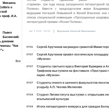
Михаила
стариков», три года назад запущенного литературной 
xlibris о
Поляна». Вместе с председателем жюри Владимир
сской
ведущими Наташей Ломыкиной и Женей Власенко они о
 проф. И.А.
списка специальной номинации «Пропущенные шедевры»
литературной премии «Ясная Поляна».
|
Авг 3 2026 - 09:00
Варламов Алексей Николаевич
Павел
Басинский:
 дневник
умаешь: ”Как
Сергей Арутюнов награжден грамотой Министер
07/31
!”»
Сергей Арутюнов провёл поэтическую площадку 
07/27
«Музеон»
Все
Студенты третьего курса Виктория Курицина и А
07/27
Трифонов выступили на фестивале «Пространст
парке «Музеон»
Студенты очного и заочного факультетов посети
07/27
усадьбу А.П. Чехова Мелихово
Студент Литинститута выступил с открытыми ле
07/24
итальянской культуре
Итоги литературного конкурса для граждан Бела
07/24