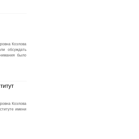
ровна Козлова
или обсуждать
внимания было
титут
ровна Козлова
ституте имени