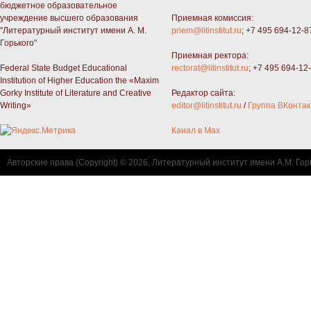
бюджетное образовательное
учреждение высшего образования
Приемная комиссия:
"Литературный институт имени А. М.
priem@litinstitut.ru
; +7 495 694-12-8
Горького"
Приемная ректора:
Federal State Budget Educational
rectorat@litinstitut.ru
; +7 495 694-12
Institution of Higher Education the «Maxim
Gorky Institute of Literature and Creative
Редактор сайта:
Writing»
editor@litinstitut.ru
/
Группа ВКонтак
Канал в Max
Авторские права (Copyright) © 2026, Литературный институт имени А.М. Гор