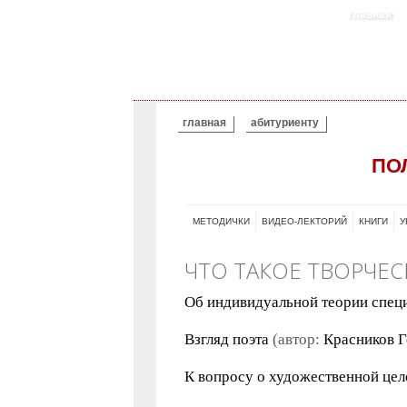
главная
ВЫ ЗДЕСЬ
главная
абитуриенту
ПО
МЕТОДИЧКИ
ВИДЕО-ЛЕКТОРИЙ
КНИГИ
У
ЧТО ТАКОЕ ТВОРЧЕ
Об индивидуальной теории спец
Взгляд поэта
(автор:
Красников 
К вопросу о художественной це