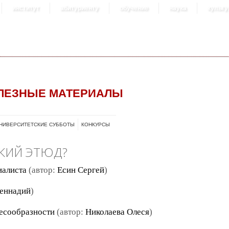
институт
абитуриенту
обучение
наука
культу
ЛЕЗНЫЕ МАТЕРИАЛЫ
НИВЕРСИТЕТСКИЕ СУББОТЫ
КОНКУРСЫ
СКИЙ ЭТЮД?
иалиста
(автор:
Есин Сергей
)
Геннадий
)
лесообразности
(автор:
Николаева Олеся
)