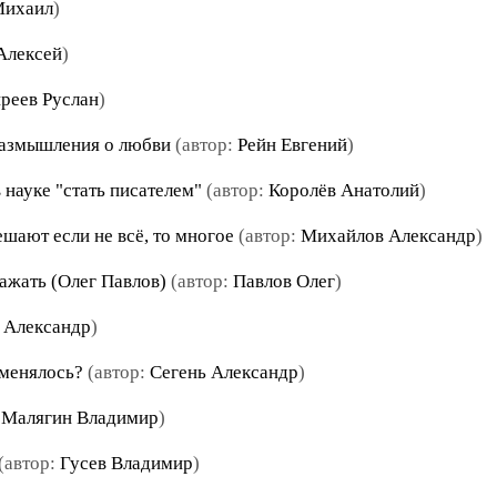
Михаил
)
Алексей
)
реев Руслан
)
размышления о любви
(автор:
Рейн Евгений
)
 науке "стать писателем"
(автор:
Королёв Анатолий
)
шают если не всё, то многое
(автор:
Михайлов Александр
)
ажать (Олег Павлов)
(автор:
Павлов Олег
)
 Александр
)
оменялось?
(автор:
Сегень Александр
)
:
Малягин Владимир
)
(автор:
Гусев Владимир
)