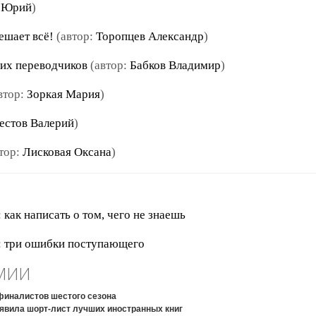
 Юрий
)
ешает всё!
(автор:
Торопцев Александр
)
щих переводчиков
(автор:
Бабков Владимир
)
втор:
Зоркая Мария
)
естов Валерий
)
тор:
Лисковая Оксана
)
 как написать о том, чего не знаешь
: три ошибки поступающего
МИИ
финалистов шестого сезона
явила шорт-лист лучших иностранных книг