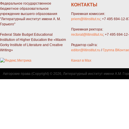
Федеральное государственное
КОНТАКТЫ
бюджетное образовательное
учреждение высшего образования
Приемная комиссия:
"Литературный институт имени А. М.
priem@litinstitut.ru
; +7 495 694-12-8
Горького"
Приемная ректора:
Federal State Budget Educational
rectorat@litinstitut.ru
; +7 495 694-12
Institution of Higher Education the «Maxim
Gorky Institute of Literature and Creative
Редактор сайта:
Writing»
editor@litinstitut.ru
/
Группа ВКонтак
Канал в Max
Авторские права (Copyright) © 2026, Литературный институт имени А.М. Гор