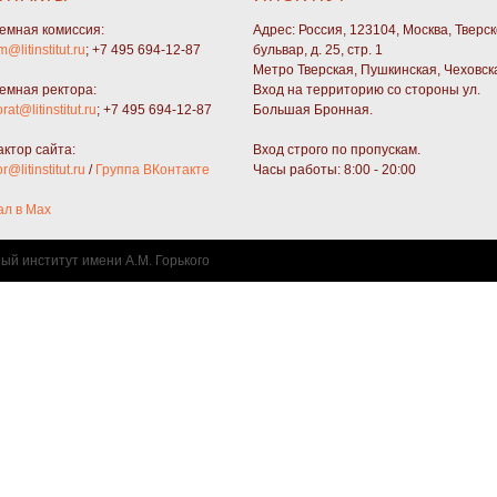
емная комиссия:
Адрес: Россия, 123104, Москва, Тверс
m@litinstitut.ru
; +7 495 694-12-87
бульвар, д. 25, стр. 1
Метро Тверская, Пушкинская, Чеховск
емная ректора:
Вход на территорию со стороны ул.
orat@litinstitut.ru
; +7 495 694-12-87
Большая Бронная.
актор сайта:
Вход строго по пропускам.
or@litinstitut.ru
/
Группа ВКонтакте
Часы работы: 8:00 - 20:00
ал в Max
ный институт имени А.М. Горького