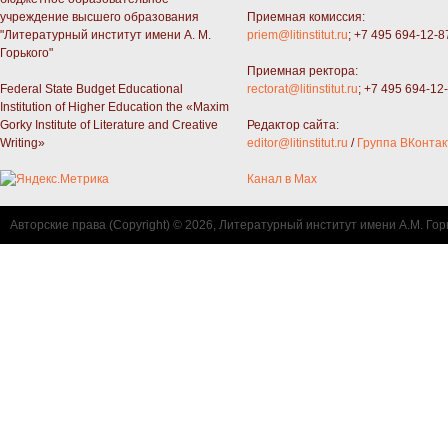
учреждение высшего образования
Приемная комиссия:
"Литературный институт имени А. М.
priem@litinstitut.ru
; +7 495 694-12-8
Горького"
Приемная ректора:
Federal State Budget Educational
rectorat@litinstitut.ru
; +7 495 694-12
Institution of Higher Education the «Maxim
Gorky Institute of Literature and Creative
Редактор сайта:
Writing»
editor@litinstitut.ru
/
Группа ВКонтак
Канал в Max
Авторские права (Copyright) © 2026, Литературный институт имени А.М. Гор