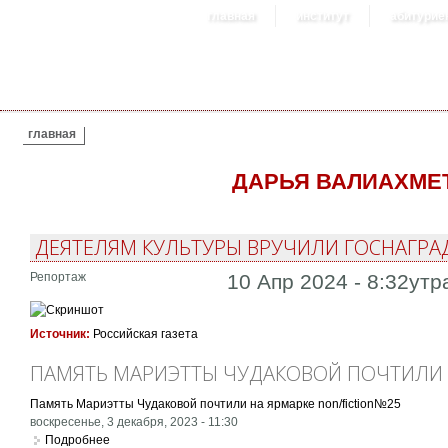
главная
институт
абитурие
ВЫ ЗДЕСЬ
главная
ДАРЬЯ ВАЛИАХМЕ
ДЕЯТЕЛЯМ КУЛЬТУРЫ ВРУЧИЛИ ГОСНАГРА
Репортаж
10 Апр 2024 - 8:32утр
Источник:
Российская газета
ПАМЯТЬ МАРИЭТТЫ ЧУДАКОВОЙ ПОЧТИЛИ 
Память Мариэтты Чудаковой почтили на ярмарке non/fiction№25
воскресенье, 3 декабря, 2023 - 11:30
Подробнее
о Память Мариэтты Чудаковой почтили на ярмарке non/fic