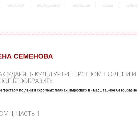
институт
абитуриенту
обучение
наука
культу
ЕНА СЕМЕНОВА
АК УДАРЯТЬ КУЛЬТУРТРЕГЕРСТВОМ ПО ЛЕНИ И
ОЕ БЕЗОБРАЗИЕ»
трегерством по лени и скромных планах, выросших в «масштабное безобразие
ударять культуртрегерством по лени и скромных планах, выросших в «масшта
М II, ЧАСТЬ 1