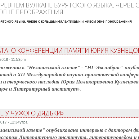
РЕВНЕМ ВУЛКАНЕ БУРЯТСКОГО ЯЗЫКА, ЧЕРВЕ 
ОГНЕ ПРЕОБРАЖЕНИЯ
ятского языка, черве с кольцами-галактиками и живом огне преображения
нем вулкане бурятского языка, черве с кольцами-галактиками и живом огне п
АТА: О КОНФЕРЕНЦИИ ПАМЯТИ ЮРИЯ КУЗНЕЦО
2018 - 11:53pm
ложении к "Независимой газете" - "НГ-Экслибрис" опуб
овой о XII Международной научно-практической конфере
 и творческого наследия Юрия Поликарповича Кузнецова
ецов и Литературный институт».
Е У ЧУЖОГО ДЯДЬКИ»
017 - 12:34утра
зависимой газете" опубликовано интервью с доктором фи
ессором Литературного института, литературоведом и