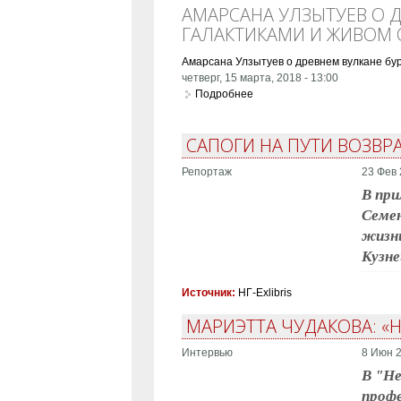
АМАРСАНА УЛЗЫТУЕВ О Д
ГАЛАКТИКАМИ И ЖИВОМ 
Амарсана Улзытуев о древнем вулкане бур
четверг, 15 марта, 2018 - 13:00
Подробнее
о Амарсана Улзытуев о древ
САПОГИ НА ПУТИ ВОЗВР
Репортаж
23 Фев 
В при
Семен
жизни
Кузн
Источник:
НГ-Exlibris
МАРИЭТТА ЧУДАКОВА: «Н
Интервью
8 Июн 2
В "Не
проф