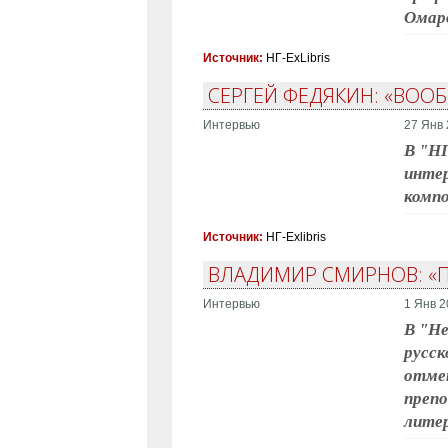
Омаро
Источник:
НГ-ExLibris
СЕРГЕЙ ФЕДЯКИН: «ВОО
Интервью
27 Янв 
В "НГ
интер
компо
Источник:
НГ-Exlibris
ВЛАДИМИР СМИРНОВ: «
Интервью
1 Янв 2
В "Не
русс
отмет
препо
литер