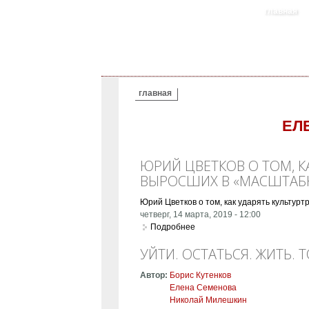
главная
ВЫ ЗДЕСЬ
главная
ЕЛ
ЮРИЙ ЦВЕТКОВ О ТОМ, К
ВЫРОСШИХ В «МАСШТАБН
Юрий Цветков о том, как ударять культур
четверг, 14 марта, 2019 - 12:00
Подробнее
о Юрий Цветков о том, как 
УЙТИ. ОСТАТЬСЯ. ЖИТЬ. ТО
Автор:
Борис Кутенков
Елена Семенова
Николай Милешкин