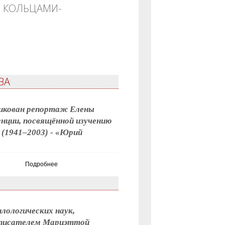
С КОЛЬЦАМИ-
реображения
ВА
ликован репортаж Елены
нции, посвящённой изучению
 (1941–2003) - «Юрий
Подробнее
лологических наук,
 писателем Мариэттой