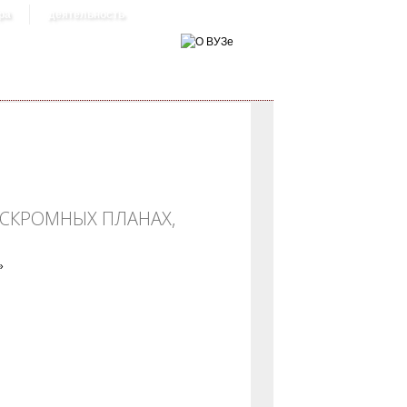
ра
деятельность
 СКРОМНЫХ ПЛАНАХ,
»
бное безобразие»