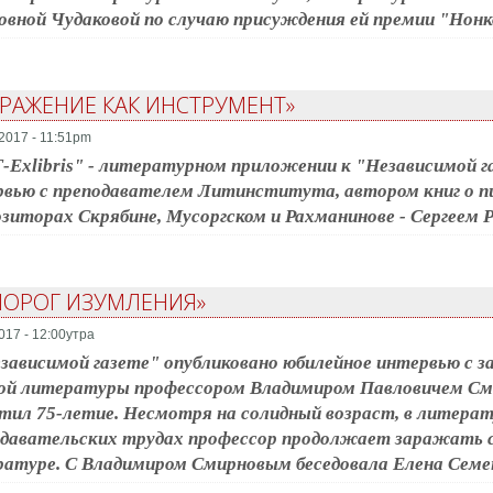
вной Чудаковой по случаю присуждения ей премии "Нон
БРАЖЕНИЕ КАК ИНСТРУМЕНТ»
2017 - 11:51pm
-Exlibris" - литературном приложении к "Независимой г
вью с преподавателем Литинститута, автором книг о пи
зиторах Скрябине, Мусоргском и Рахманинове - Сергеем
ПОРОГ ИЗУМЛЕНИЯ»
017 - 12:00утра
зависимой газете" опубликовано юбилейное интервью с 
кой литературы профессором Владимиром Павловичем См
ил 75-летие. Несмотря на солидный возраст, в литерат
давательских трудах профессор продолжает заражать с
атуре. С Владимиром Смирновым беседовала Елена Семе