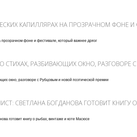
I, часть 1
ЧЕСКИХ КАПИЛЛЯРАХ НА ПРОЗРАЧНОМ ФОНЕ И 
а прозрачном фоне и фестивале, который важнее дрязг
их капиллярах на прозрачном фоне и фестивале, который важнее дрязг
 О СТИХАХ, РАЗБИВАЮЩИХ ОКНО, РАЗГОВОРЕ 
щих окно, разговоре с Рубцовым и новой поэтической премии
тихах, разбивающих окно, разговоре с Рубцовым и новой поэтической премии
ИСТ: СВЕТЛАНА БОГДАНОВА ГОТОВИТ КНИГУ О 
нова готовит книгу о рыбах, винтаже и коте Масюсе
 Светлана Богданова готовит книгу о рыбах, винтаже и коте Масюсе