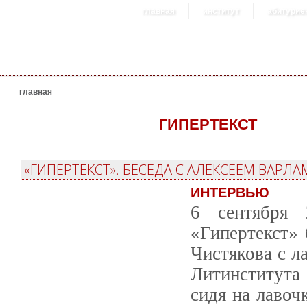
главная
институт
абитурие
ВЫ ЗДЕСЬ
главная
ГИПЕРТЕКСТ
«ГИПЕРТЕКСТ». БЕСЕДА С АЛЕКСЕЕМ ВАРЛ
ИНТЕРВЬЮ
6 сентября 
«Гипертекст»
Чистякова с л
Литинститут
сидя на лавоч