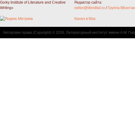
Gorky Institute of Literature and Creative
Редактор сайта:
Writing»
editor@litinstitut.ru
/
Группа ВКонтак
Канал в Max
Авторские права (Copyright) © 2026, Литературный институт имени А.М. Гор