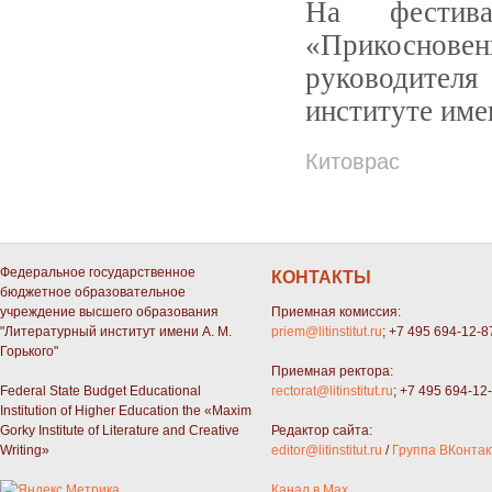
На фестива
«Прикосновен
руководител
институте име
Китоврас
Федеральное государственное
КОНТАКТЫ
бюджетное образовательное
учреждение высшего образования
Приемная комиссия:
"Литературный институт имени А. М.
priem@litinstitut.ru
; +7 495 694-12-8
Горького"
Приемная ректора:
Federal State Budget Educational
rectorat@litinstitut.ru
; +7 495 694-12
Institution of Higher Education the «Maxim
Gorky Institute of Literature and Creative
Редактор сайта:
Writing»
editor@litinstitut.ru
/
Группа ВКонтак
Канал в Max