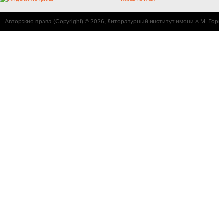
Авторские права (Copyright) © 2026, Литературный институт имени А.М. Гор