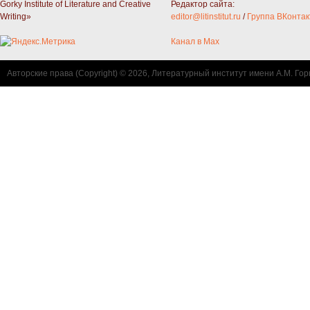
Gorky Institute of Literature and Creative
Редактор сайта:
Writing»
editor@litinstitut.ru
/
Группа ВКонтак
Канал в Max
Авторские права (Copyright) © 2026, Литературный институт имени А.М. Гор