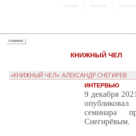
главная
институт
абитурие
ВЫ ЗДЕСЬ
главная
КНИЖНЫЙ ЧЕЛ
«КНИЖНЫЙ ЧЕЛ»: АЛЕКСАНДР СНЕГИРЕВ
ИНТЕРВЬЮ
9 декабря 202
опубликовал 
семинара п
Снегирёвым.