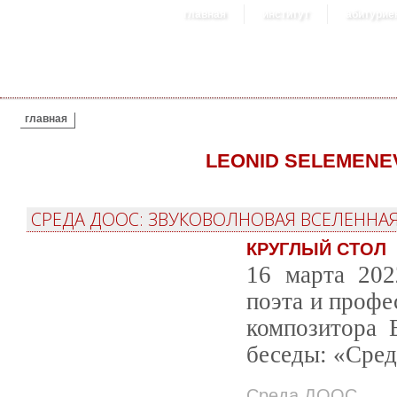
главная
институт
абитурие
ВЫ ЗДЕСЬ
главная
LEONID SELEMENE
СРЕДА ДООС: ЗВУКОВОЛНОВАЯ ВСЕЛЕННА
КРУГЛЫЙ СТОЛ
16 марта 202
поэта и профе
композитора 
беседы: «Сред
Среда ДООС