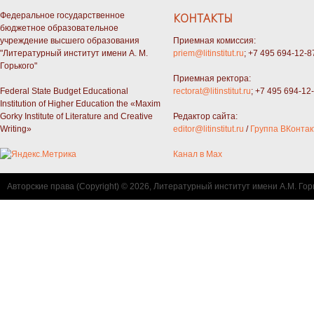
Федеральное государственное
КОНТАКТЫ
бюджетное образовательное
учреждение высшего образования
Приемная комиссия:
"Литературный институт имени А. М.
priem@litinstitut.ru
; +7 495 694-12-8
Горького"
Приемная ректора:
Federal State Budget Educational
rectorat@litinstitut.ru
; +7 495 694-12
Institution of Higher Education the «Maxim
Gorky Institute of Literature and Creative
Редактор сайта:
Writing»
editor@litinstitut.ru
/
Группа ВКонтак
Канал в Max
Авторские права (Copyright) © 2026, Литературный институт имени А.М. Гор