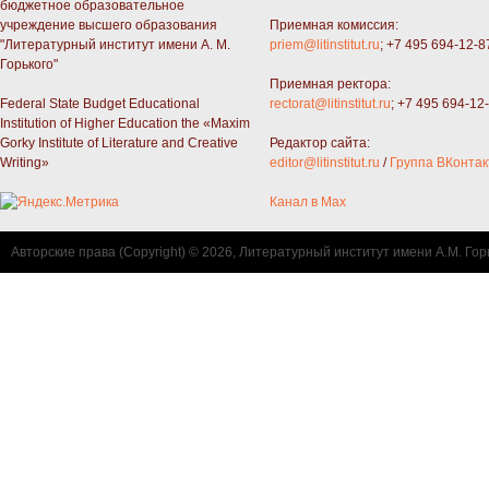
бюджетное образовательное
учреждение высшего образования
Приемная комиссия:
"Литературный институт имени А. М.
priem@litinstitut.ru
; +7 495 694-12-8
Горького"
Приемная ректора:
Federal State Budget Educational
rectorat@litinstitut.ru
; +7 495 694-12
Institution of Higher Education the «Maxim
Gorky Institute of Literature and Creative
Редактор сайта:
Writing»
editor@litinstitut.ru
/
Группа ВКонтак
Канал в Max
Авторские права (Copyright) © 2026, Литературный институт имени А.М. Гор