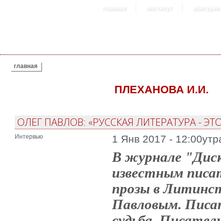
главная
институт
абитурие
ВЫ ЗДЕСЬ
главная
ПЛЕХАНОВА И.И.
ОЛЕГ ПАВЛОВ: «РУССКАЯ ЛИТЕРАТУРА - ЭТО
Интервью
1 Янв 2017 - 12:00утр
В журнале "Диск
известным писат
прозы в Литинс
Павловым. Писат
судьба. Писатель