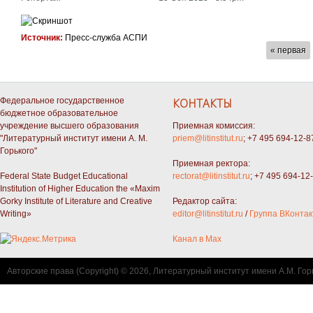
Источник:
Пресс-служба АСПИ
СТРАНИЦЫ
« первая
Федеральное государственное
КОНТАКТЫ
бюджетное образовательное
учреждение высшего образования
Приемная комиссия:
"Литературный институт имени А. М.
priem@litinstitut.ru
; +7 495 694-12-8
Горького"
Приемная ректора:
Federal State Budget Educational
rectorat@litinstitut.ru
; +7 495 694-12
Institution of Higher Education the «Maxim
Gorky Institute of Literature and Creative
Редактор сайта:
Writing»
editor@litinstitut.ru
/
Группа ВКонтак
Канал в Max
Авторские права (Copyright) © 2026, Литературный институт имени А.М. Гор