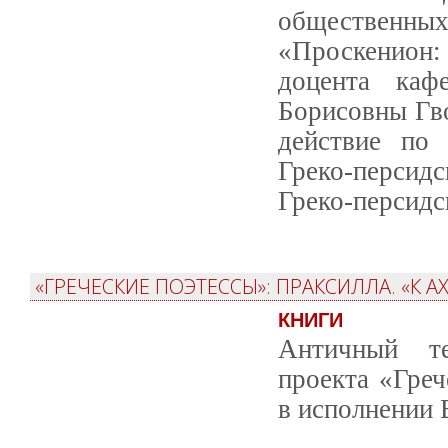
общественны
«Проскенион:
доцента каф
Борисовны Гво
действие по 
Греко-персид
Греко-персидс
«ГРЕЧЕСКИЕ ПОЭТЕССЫ»: ПРАКСИЛЛА. «К А
КНИГИ
Античный те
проекта «Греч
в исполнении