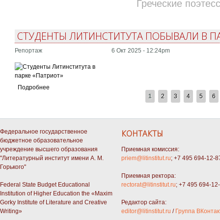
Греческие поэтес
СТУДЕНТЫ ЛИТИНСТИТУТА ПОБЫВАЛИ В ПА
Репортаж
6 Окт 2025 - 12:24pm
Подробнее
СТРАНИЦЫ
1
2
3
4
5
6
Федеральное государственное
КОНТАКТЫ
бюджетное образовательное
учреждение высшего образования
Приемная комиссия:
"Литературный институт имени А. М.
priem@litinstitut.ru
; +7 495 694-12-8
Горького"
Приемная ректора:
Federal State Budget Educational
rectorat@litinstitut.ru
; +7 495 694-12
Institution of Higher Education the «Maxim
Gorky Institute of Literature and Creative
Редактор сайта:
Writing»
editor@litinstitut.ru
/
Группа ВКонтак