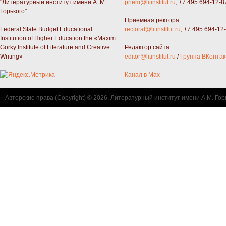
"Литературный институт имени А. М.
priem@litinstitut.ru
; +7 495 694-12-8
Горького"
Приемная ректора:
Federal State Budget Educational
rectorat@litinstitut.ru
; +7 495 694-12
Institution of Higher Education the «Maxim
Gorky Institute of Literature and Creative
Редактор сайта:
Writing»
editor@litinstitut.ru
/
Группа ВКонтак
Канал в Max
Авторские права (Copyright) © 2026, Литературный институт имени А.М. Гор