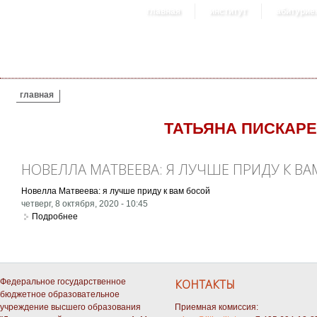
главная
институт
абитурие
ВЫ ЗДЕСЬ
главная
ТАТЬЯНА ПИСКАР
НОВЕЛЛА МАТВЕЕВА: Я ЛУЧШЕ ПРИДУ К В
Новелла Матвеева: я лучше приду к вам босой
четверг, 8 октября, 2020 - 10:45
Подробнее
о Новелла Матвеева: я лучше приду к вам босой
Федеральное государственное
КОНТАКТЫ
бюджетное образовательное
учреждение высшего образования
Приемная комиссия: