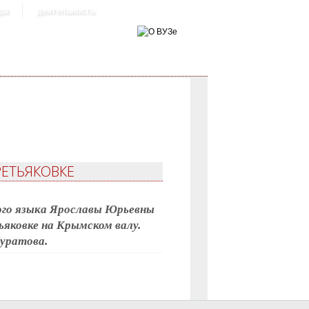
ра
деятельность
РЕТЬЯКОВКЕ
ого языка Ярославы Юрьевны
яковке на Крымском валу.
уратова.