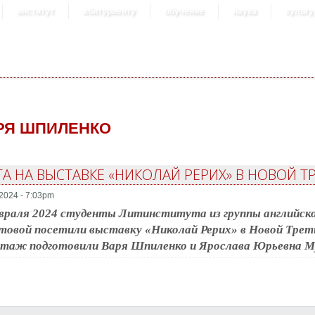
институт
абитуриенту
обучение
наука
культу
РЯ ШПИЛЕНКО
А НА ВЫСТАВКЕ «НИКОЛАЙ РЕРИХ» В НОВОЙ Т
2024 - 7:03pm
враля 2024 студенты Литинститута из группы английск
овой посетили выставку «Николай Рерих» в Новой Треть
ртаж подготовили Варя Шпиленко и Ярослава Юрьевна М