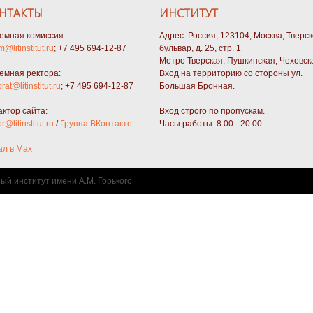
НТАКТЫ
ИНСТИТУТ
емная комиссия:
Адрес: Россия, 123104, Москва, Тверс
m@litinstitut.ru
; +7 495 694-12-87
бульвар, д. 25, стр. 1
Метро Тверская, Пушкинская, Чеховск
емная ректора:
Вход на территорию со стороны ул.
orat@litinstitut.ru
; +7 495 694-12-87
Большая Бронная.
актор сайта:
Вход строго по пропускам.
or@litinstitut.ru
/
Группа ВКонтакте
Часы работы: 8:00 - 20:00
ал в Max
ный институт имени А.М. Горького