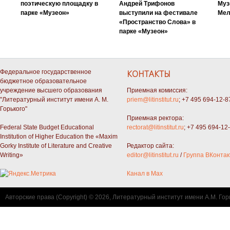
поэтическую площадку в
Андрей Трифонов
Муз
парке «Музеон»
выступили на фестивале
Мел
«Пространство Слова» в
парке «Музеон»
Федеральное государственное
КОНТАКТЫ
бюджетное образовательное
учреждение высшего образования
Приемная комиссия:
"Литературный институт имени А. М.
priem@litinstitut.ru
; +7 495 694-12-8
Горького"
Приемная ректора:
Federal State Budget Educational
rectorat@litinstitut.ru
; +7 495 694-12
Institution of Higher Education the «Maxim
Gorky Institute of Literature and Creative
Редактор сайта:
Writing»
editor@litinstitut.ru
/
Группа ВКонтак
Канал в Max
Авторские права (Copyright) © 2026, Литературный институт имени А.М. Гор