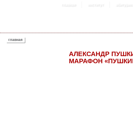
главная
институт
абитурие
ВЫ ЗДЕСЬ
главная
АЛЕКСАНДР ПУШКИН
МАРАФОН «ПУШКИ