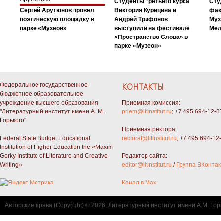
Студенты третьего курса
Сту
Сергей Арутюнов провёл
Виктория Курицина и
фак
поэтическую площадку в
Андрей Трифонов
Муз
парке «Музеон»
выступили на фестивале
Мел
«Пространство Слова» в
парке «Музеон»
Федеральное государственное
КОНТАКТЫ
бюджетное образовательное
учреждение высшего образования
Приемная комиссия:
"Литературный институт имени А. М.
priem@litinstitut.ru
; +7 495 694-12-8
Горького"
Приемная ректора:
Federal State Budget Educational
rectorat@litinstitut.ru
; +7 495 694-12
Institution of Higher Education the «Maxim
Gorky Institute of Literature and Creative
Редактор сайта:
Writing»
editor@litinstitut.ru
/
Группа ВКонтак
Канал в Max
Авторские права (Copyright) © 2026, Литературный институт имени А.М. Гор