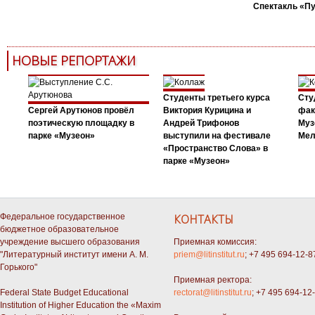
Спектакль «П
НОВЫЕ РЕПОРТАЖИ
Студенты третьего курса
Сту
Сергей Арутюнов провёл
Виктория Курицина и
фак
поэтическую площадку в
Андрей Трифонов
Муз
парке «Музеон»
выступили на фестивале
Мел
«Пространство Слова» в
парке «Музеон»
Федеральное государственное
КОНТАКТЫ
бюджетное образовательное
учреждение высшего образования
Приемная комиссия:
"Литературный институт имени А. М.
priem@litinstitut.ru
; +7 495 694-12-8
Горького"
Приемная ректора:
Federal State Budget Educational
rectorat@litinstitut.ru
; +7 495 694-12
Institution of Higher Education the «Maxim