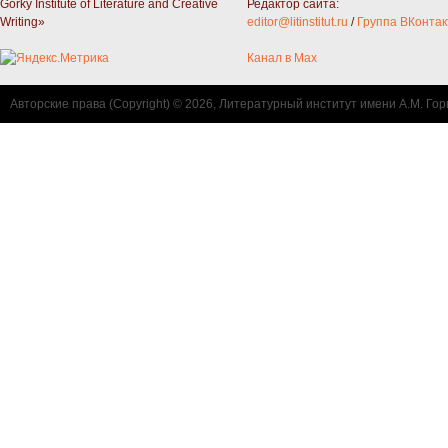
Gorky Institute of Literature and Creative
Редактор сайта:
Writing»
editor@litinstitut.ru
/
Группа ВКонтак
Канал в Max
Авторские права (Copyright) © 2026, Литературный институт имени А.М. Гор