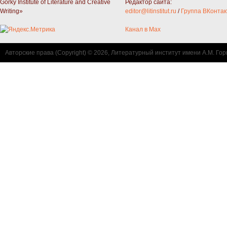
Gorky Institute of Literature and Creative
Редактор сайта:
Writing»
editor@litinstitut.ru
/
Группа ВКонтак
Канал в Max
Авторские права (Copyright) © 2026, Литературный институт имени А.М. Гор