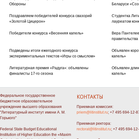
Обороны
Беларуси «Соз
Поздравляем победителей конкурса свазорий
Студентка Лити
«Золотой Цицерон»
лауреатом кон
Победители конкурса «Весенняя капель»
Вера Пантелее
правительства
Подведены итоги ежегодного конкурса
Объявлен коро
экспериментальных текстов «Игры со смыслом»
капель»
Литературная премия «Радуга»: объявлены
Объявлен длин
финалисты 17-го сезона
капель»
Федеральное государственное
КОНТАКТЫ
бюджетное образовательное
учреждение высшего образования
Приемная комиссия:
"Литературный институт имени А. М.
priem@litinstitut.ru
; +7 495 694-12-8
Горького"
Приемная ректора:
Federal State Budget Educational
rectorat@litinstitut.ru
; +7 495 694-12
Institution of Higher Education the «Maxim