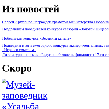
Из новостей
Сергей Арутюнов награжден грамотой Министерства Оборон
Поздравляем победителей конкурса свазорий «Золотой Цицеро
Победители конкурса «Весенняя капель»
Подведены итоги ежегодного конкурса экспериментальных те
«Игры со смыслом»
Литературная премия «Радуга»: объявлены финалисты 17-го се
Скоро