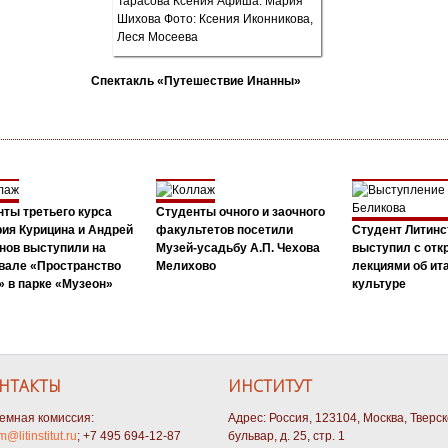
Спектакль «Путешествие Инанны»
ты третьего курса
Студенты очного и заочного
ия Курицина и Андрей
факультетов посетили
Студент Литинс
нов выступили на
Музей-усадьбу А.П. Чехова
выступил с от
вале «Пространство
Мелихово
лекциями об ит
 в парке «Музеон»
культуре
НТАКТЫ
ИНСТИТУТ
емная комиссия:
Адрес: Россия, 123104, Москва, Тверс
m@litinstitut.ru
; +7 495 694-12-87
бульвар, д. 25, стр. 1