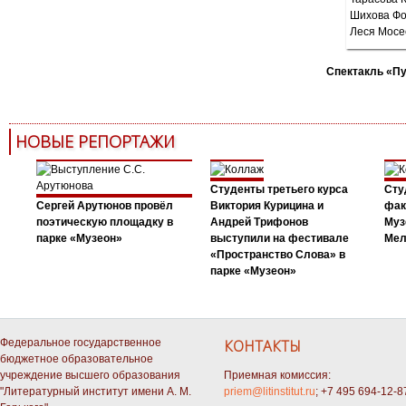
Спектакль «П
НОВЫЕ РЕПОРТАЖИ
Студенты третьего курса
Сту
Сергей Арутюнов провёл
Виктория Курицина и
фак
поэтическую площадку в
Андрей Трифонов
Муз
парке «Музеон»
выступили на фестивале
Мел
«Пространство Слова» в
парке «Музеон»
Федеральное государственное
КОНТАКТЫ
бюджетное образовательное
учреждение высшего образования
Приемная комиссия:
"Литературный институт имени А. М.
priem@litinstitut.ru
; +7 495 694-12-8