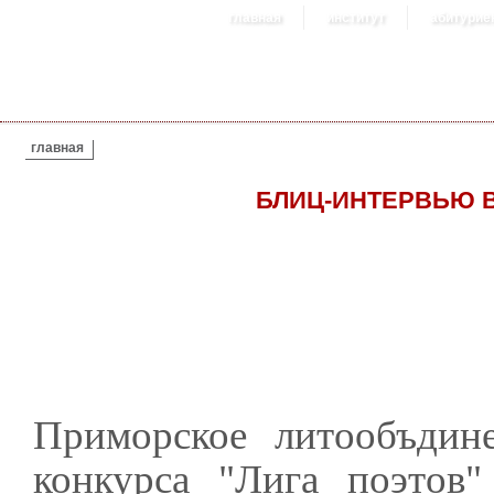
главная
институт
абитурие
ВЫ ЗДЕСЬ
главная
БЛИЦ-ИНТЕРВЬЮ В
Приморское литообъди
конкурса "Лига поэтов"