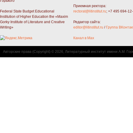
Горького"
Приемная ректора:
Federal State Budget Educational
rectorat@litinstitut.ru
; +7 495 694-12
Institution of Higher Education the «Maxim
Gorky Institute of Literature and Creative
Редактор сайта:
Writing»
editor@litinstitut.ru
/
Группа ВКонтак
Канал в Max
Авторские права (Copyright) © 2026, Литературный институт имени А.М. Гор