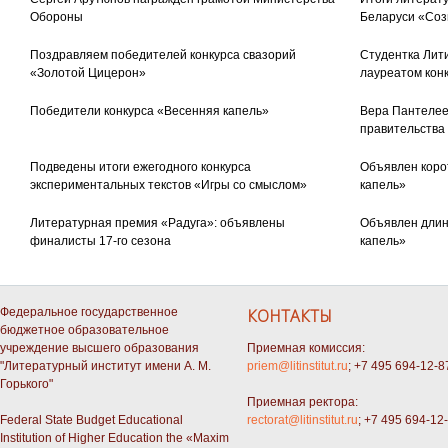
Обороны
Беларуси «Соз
Поздравляем победителей конкурса свазорий
Студентка Лити
«Золотой Цицерон»
лауреатом кон
Победители конкурса «Весенняя капель»
Вера Пантелее
правительства
Подведены итоги ежегодного конкурса
Объявлен коро
экспериментальных текстов «Игры со смыслом»
капель»
Литературная премия «Радуга»: объявлены
Объявлен длин
финалисты 17-го сезона
капель»
Федеральное государственное
КОНТАКТЫ
бюджетное образовательное
учреждение высшего образования
Приемная комиссия:
"Литературный институт имени А. М.
priem@litinstitut.ru
; +7 495 694-12-8
Горького"
Приемная ректора:
Federal State Budget Educational
rectorat@litinstitut.ru
; +7 495 694-12
Institution of Higher Education the «Maxim