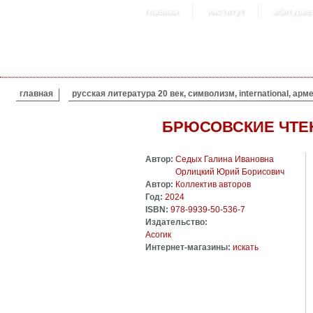
главная
институт
абитурие
ВЫ ЗДЕСЬ
главная
русская литература 20 век, символизм, international, ар
БРЮСОВСКИЕ ЧТЕН
Автор:
Седых Галина Ивановна
Орлицкий Юрий Борисович
Автор:
Коллектив авторов
Год:
2024
ISBN:
978-9939-50-536-7
Издательство:
Асогик
Интернет-магазины:
искать