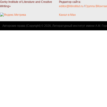
Gorky Institute of Literature and Creative
Редактор сайта:
Writing»
editor@litinstitut.ru
/
Группа ВКонтак
Канал в Max
Авторские права (Copyright) © 2026, Литературный институт имени А.М. Гор