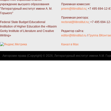
учреждение высшего образования
Приемная комиссия:
"Литературный институт имени А. М.
priem@litinstitut.ru
; +7 495 694-12-8
Горького"
Приемная ректора:
Federal State Budget Educational
rectorat@litinstitut.ru
; +7 495 694-12
Institution of Higher Education the «Maxim
Gorky Institute of Literature and Creative
Редактор сайта:
Writing»
editor@litinstitut.ru
/
Группа ВКонтак
Канал в Max
Авторские права (Copyright) © 2026, Литературный институт имени А.М. Гор