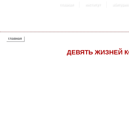
главная
институт
абитурие
ВЫ ЗДЕСЬ
главная
ДЕВЯТЬ ЖИЗНЕЙ К