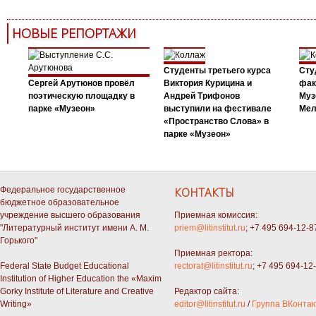
НОВЫЕ РЕПОРТАЖИ
Студенты третьего курса
Сту
Сергей Арутюнов провёл
Виктория Курицина и
фак
поэтическую площадку в
Андрей Трифонов
Муз
парке «Музеон»
выступили на фестивале
Мел
«Пространство Слова» в
парке «Музеон»
Федеральное государственное
КОНТАКТЫ
бюджетное образовательное
учреждение высшего образования
Приемная комиссия:
"Литературный институт имени А. М.
priem@litinstitut.ru
; +7 495 694-12-8
Горького"
Приемная ректора:
Federal State Budget Educational
rectorat@litinstitut.ru
; +7 495 694-12
Institution of Higher Education the «Maxim
Gorky Institute of Literature and Creative
Редактор сайта:
Writing»
editor@litinstitut.ru
/
Группа ВКонтак