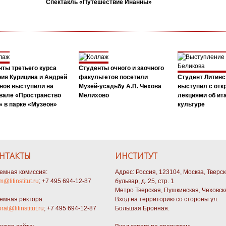
Спектакль «Путешествие Инанны»
ты третьего курса
Студенты очного и заочного
ия Курицина и Андрей
факультетов посетили
Студент Литинс
нов выступили на
Музей-усадьбу А.П. Чехова
выступил с от
вале «Пространство
Мелихово
лекциями об ит
 в парке «Музеон»
культуре
НТАКТЫ
ИНСТИТУТ
емная комиссия:
Адрес: Россия, 123104, Москва, Тверс
m@litinstitut.ru
; +7 495 694-12-87
бульвар, д. 25, стр. 1
Метро Тверская, Пушкинская, Чеховск
емная ректора:
Вход на территорию со стороны ул.
orat@litinstitut.ru
; +7 495 694-12-87
Большая Бронная.