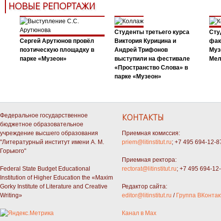
НОВЫЕ РЕПОРТАЖИ
Студенты третьего курса
Сту
Сергей Арутюнов провёл
Виктория Курицина и
фак
поэтическую площадку в
Андрей Трифонов
Муз
парке «Музеон»
выступили на фестивале
Мел
«Пространство Слова» в
парке «Музеон»
Федеральное государственное
КОНТАКТЫ
бюджетное образовательное
учреждение высшего образования
Приемная комиссия:
"Литературный институт имени А. М.
priem@litinstitut.ru
; +7 495 694-12-8
Горького"
Приемная ректора:
Federal State Budget Educational
rectorat@litinstitut.ru
; +7 495 694-12
Institution of Higher Education the «Maxim
Gorky Institute of Literature and Creative
Редактор сайта:
Writing»
editor@litinstitut.ru
/
Группа ВКонтак
Канал в Max