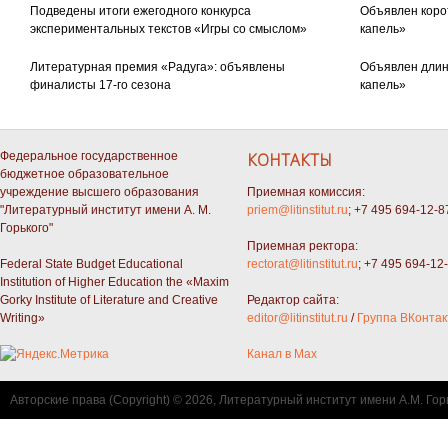
Подведены итоги ежегодного конкурса
Объявлен коро
экспериментальных текстов «Игры со смыслом»
капель»
Литературная премия «Радуга»: объявлены
Объявлен длин
финалисты 17-го сезона
капель»
Федеральное государственное
КОНТАКТЫ
бюджетное образовательное
учреждение высшего образования
Приемная комиссия:
"Литературный институт имени А. М.
priem@litinstitut.ru
; +7 495 694-12-8
Горького"
Приемная ректора:
Federal State Budget Educational
rectorat@litinstitut.ru
; +7 495 694-12
Institution of Higher Education the «Maxim
Gorky Institute of Literature and Creative
Редактор сайта:
Writing»
editor@litinstitut.ru
/
Группа ВКонтак
Канал в Max
Авторские права (Copyright) © 2026, Литературный институт имени А.М. Гор