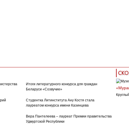
СКО
нистерства
Итоги литературного конкурса для граждан
«Муран
Беларуси «Созвучие»
Круглый
орий
Студентка Литинститута Ану Костя стала
лауреатом конкурса имени Казинцева
Вера Пантелеева – лауреат Премии правительства
Удмуртской Республики