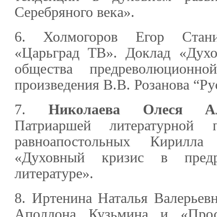
Серебряного века».
6. Холмогоров Егор Станис
«Царьград ТВ». Доклад «Духо
общества предреволюционн
произведения В.В. Розанова “Ру
7.
Николаева Олеся Але
Патриаршей литературной
равноапостольных Кирилл
«Духовный кризис в предр
литературе».
8. Иртенина Наталья Валерьевн
Аполлона Кузьмина и «Прос