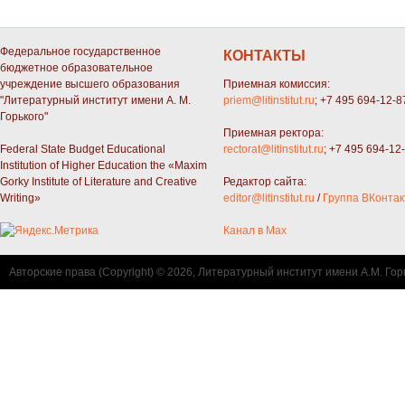
Федеральное государственное
КОНТАКТЫ
бюджетное образовательное
учреждение высшего образования
Приемная комиссия:
"Литературный институт имени А. М.
priem@litinstitut.ru
; +7 495 694-12-8
Горького"
Приемная ректора:
Federal State Budget Educational
rectorat@litinstitut.ru
; +7 495 694-12
Institution of Higher Education the «Maxim
Gorky Institute of Literature and Creative
Редактор сайта:
Writing»
editor@litinstitut.ru
/
Группа ВКонтак
Канал в Max
Авторские права (Copyright) © 2026, Литературный институт имени А.М. Гор