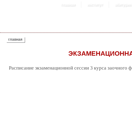
главная
институт
абитурие
ВЫ ЗДЕСЬ
главная
ЭКЗАМЕНАЦИОННА
Расписание экзаменационной сессии 3 курса заочного фа