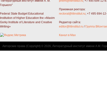
"Литературный институт имени А. М.
priem@litinstitut.ru
; +7 495 694-12-8
Горького"
Приемная ректора:
Federal State Budget Educational
rectorat@litinstitut.ru
; +7 495 694-12
Institution of Higher Education the «Maxim
Gorky Institute of Literature and Creative
Редактор сайта:
Writing»
editor@litinstitut.ru
/
Группа ВКонтак
Канал в Max
Авторские права (Copyright) © 2026, Литературный институт имени А.М. Гор