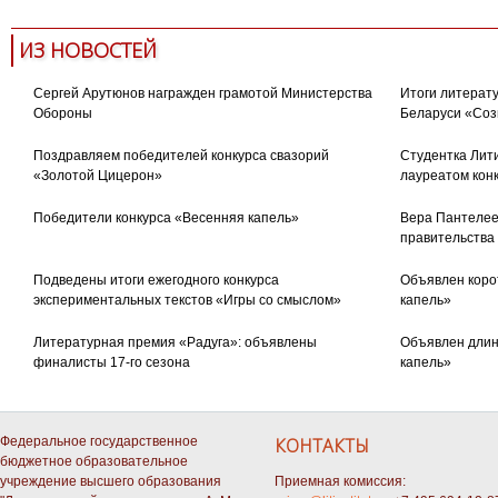
ИЗ НОВОСТЕЙ
Сергей Арутюнов награжден грамотой Министерства
Итоги литерату
Обороны
Беларуси «Соз
Поздравляем победителей конкурса свазорий
Студентка Лити
«Золотой Цицерон»
лауреатом кон
Победители конкурса «Весенняя капель»
Вера Пантелее
правительства
Подведены итоги ежегодного конкурса
Объявлен коро
экспериментальных текстов «Игры со смыслом»
капель»
Литературная премия «Радуга»: объявлены
Объявлен длин
финалисты 17-го сезона
капель»
Федеральное государственное
КОНТАКТЫ
бюджетное образовательное
учреждение высшего образования
Приемная комиссия: