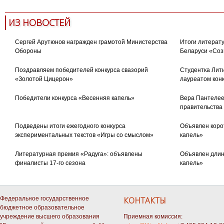
ИЗ НОВОСТЕЙ
Сергей Арутюнов награжден грамотой Министерства
Итоги литерату
Обороны
Беларуси «Соз
Поздравляем победителей конкурса свазорий
Студентка Лити
«Золотой Цицерон»
лауреатом кон
Победители конкурса «Весенняя капель»
Вера Пантелее
правительства
Подведены итоги ежегодного конкурса
Объявлен коро
экспериментальных текстов «Игры со смыслом»
капель»
Литературная премия «Радуга»: объявлены
Объявлен длин
финалисты 17-го сезона
капель»
Федеральное государственное
КОНТАКТЫ
бюджетное образовательное
учреждение высшего образования
Приемная комиссия: