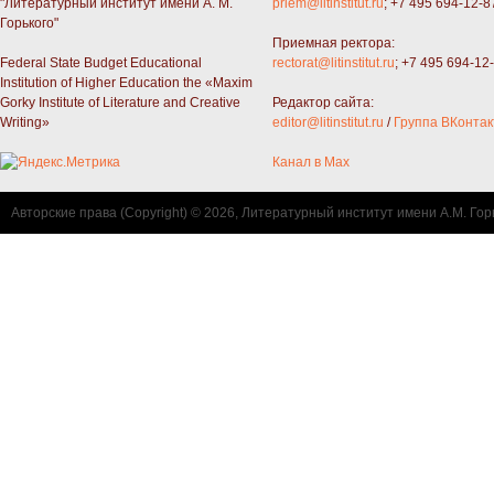
"Литературный институт имени А. М.
priem@litinstitut.ru
; +7 495 694-12-8
Горького"
Приемная ректора:
Federal State Budget Educational
rectorat@litinstitut.ru
; +7 495 694-12
Institution of Higher Education the «Maxim
Gorky Institute of Literature and Creative
Редактор сайта:
Writing»
editor@litinstitut.ru
/
Группа ВКонтак
Канал в Max
Авторские права (Copyright) © 2026, Литературный институт имени А.М. Гор