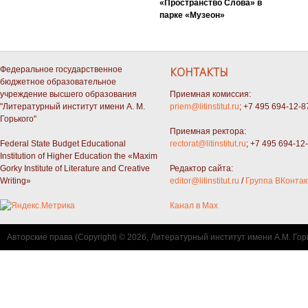
«Пространство Слова» в
парке «Музеон»
Федеральное государственное
КОНТАКТЫ
бюджетное образовательное
учреждение высшего образования
Приемная комиссия:
"Литературный институт имени А. М.
priem@litinstitut.ru
; +7 495 694-12-8
Горького"
Приемная ректора:
Federal State Budget Educational
rectorat@litinstitut.ru
; +7 495 694-12
Institution of Higher Education the «Maxim
Gorky Institute of Literature and Creative
Редактор сайта:
Writing»
editor@litinstitut.ru
/
Группа ВКонтак
Канал в Max
Авторские права (Copyright) © 2026, Литературный институт имени А.М. Гор