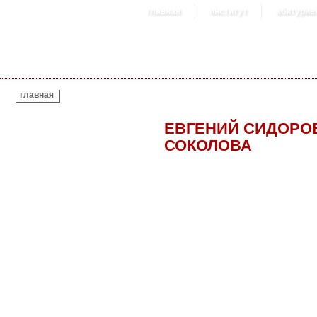
главная
институт
абитурие
ВЫ ЗДЕСЬ
главная
ЕВГЕНИЙ СИДОРО
СОКОЛОВА