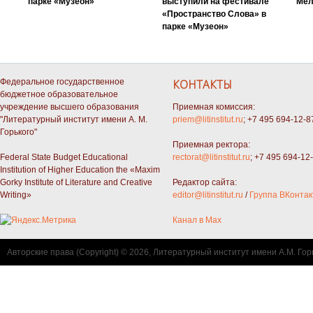
парке «Музеон»
выступили на фестивале
Мел
«Пространство Слова» в
парке «Музеон»
Федеральное государственное
КОНТАКТЫ
бюджетное образовательное
учреждение высшего образования
Приемная комиссия:
"Литературный институт имени А. М.
priem@litinstitut.ru
; +7 495 694-12-8
Горького"
Приемная ректора:
Federal State Budget Educational
rectorat@litinstitut.ru
; +7 495 694-12
Institution of Higher Education the «Maxim
Gorky Institute of Literature and Creative
Редактор сайта:
Writing»
editor@litinstitut.ru
/
Группа ВКонтак
Канал в Max
Авторские права (Copyright) © 2026, Литературный институт имени А.М. Гор