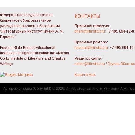
Федеральное государственное
КОНТАКТЫ
бюджетное образовательное
учреждение высшего образования
Приемная комиссия:
"Литературный институт имени А. М.
priem@litinstitut.ru
; +7 495 694-12-8
Горького"
Приемная ректора:
Federal State Budget Educational
rectorat@litinstitut.ru
; +7 495 694-12
Institution of Higher Education the «Maxim
Gorky Institute of Literature and Creative
Редактор сайта:
Writing»
editor@litinstitut.ru
/
Группа ВКонтак
Канал в Max
Авторские права (Copyright) © 2026, Литературный институт имени А.М. Гор