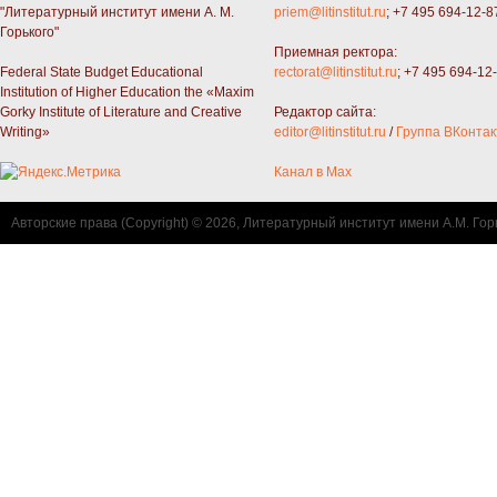
"Литературный институт имени А. М.
priem@litinstitut.ru
; +7 495 694-12-8
Горького"
Приемная ректора:
Federal State Budget Educational
rectorat@litinstitut.ru
; +7 495 694-12
Institution of Higher Education the «Maxim
Gorky Institute of Literature and Creative
Редактор сайта:
Writing»
editor@litinstitut.ru
/
Группа ВКонтак
Канал в Max
Авторские права (Copyright) © 2026, Литературный институт имени А.М. Гор