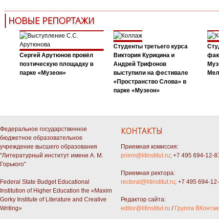
НОВЫЕ РЕПОРТАЖИ
Студенты третьего курса
Сту
Сергей Арутюнов провёл
Виктория Курицина и
фак
поэтическую площадку в
Андрей Трифонов
Муз
парке «Музеон»
выступили на фестивале
Мел
«Пространство Слова» в
парке «Музеон»
Федеральное государственное
КОНТАКТЫ
бюджетное образовательное
учреждение высшего образования
Приемная комиссия:
"Литературный институт имени А. М.
priem@litinstitut.ru
; +7 495 694-12-8
Горького"
Приемная ректора:
Federal State Budget Educational
rectorat@litinstitut.ru
; +7 495 694-12
Institution of Higher Education the «Maxim
Gorky Institute of Literature and Creative
Редактор сайта:
Writing»
editor@litinstitut.ru
/
Группа ВКонтак