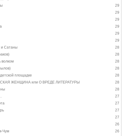
зы
29
29
29
а
29
29
29
а и Сатаны
28
аков)
28
ь волком
28
пылов)
28
 детской площадке
28
СКАЯ ЖЕНЩИНА или О ВРЕДЕ ЛИТЕРАТУРЫ
28
ины
28
…
27
эта
27
рь
27
27
26
м-Чум
26