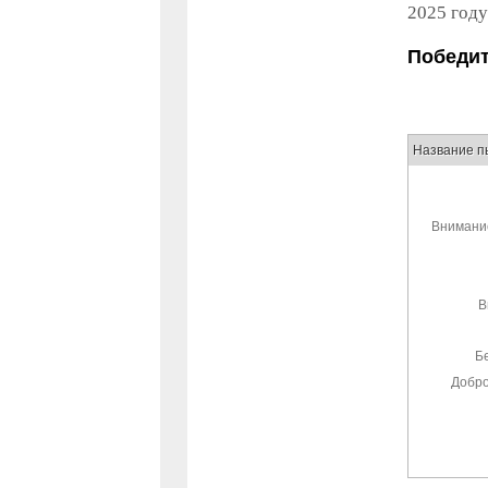
2025 году
Победит
Название п
Внимани
В
Б
Добро