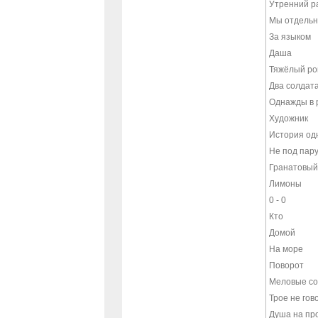
Утренний р
Мы отдельн
За языком
Даша
Тяжёлый ро
Два солдат
Однажды в 
Художник
История од
Не под пар
Гранатовый
Лимоны
0 - 0
Кто
Домой
На море
Поворот
Меловые с
Трое не гов
Душа на пр