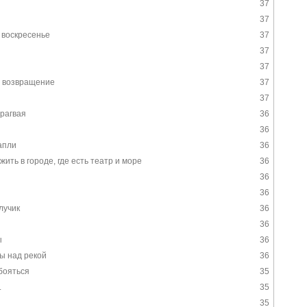
37
37
воскресенье
37
37
37
 возвращение
37
37
рагвая
36
36
апли
36
жить в городе, где есть театр и море
36
36
36
лучик
36
36
ы
36
ы над рекой
36
 бояться
35
.
35
35