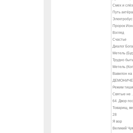
Смех и слё
Путь актёра
Электробус
Пророк Ион
Взгляд
Счастье
Диалог Бог
Метель (Бур
Трудно быт
Метель (Ко
Вавилон на
ДЕМОНИЧЕ
Режим тиш
Святые не 
64. Двор по
Товарищ, ве
28
Я вор
Великий Чу