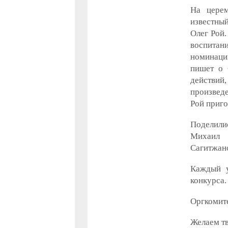
На церем
известный
Олег Рой.
воспитан
номинации
пишет о 
действи
произведе
Рой приго
Поделили
Михаил 
Сагитжан
Каждый у
конкурса.
Оргкомите
Желаем тв