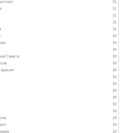
асстерл
31
о
31
31
31
к
31
а
30
раю
30
30
ной Смерти
30
усом
30
 браслет
30
30
30
30
30
30
30
осны
29
орят
29
одажу
29