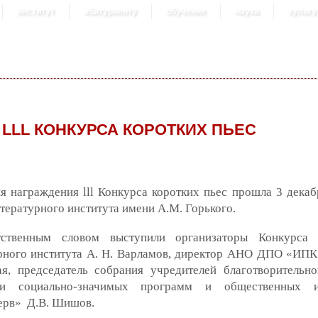
институт
абитуриенту
обучение
наука
культу
 LLL КОНКУРСА КОРОТКИХ ПЬЕС
 награждения lll Конкурса коротких пьес прошла 3 декаб
тературного института имени А.М. Горького.
ственным словом выступили организаторы Конкурса 
рного института А. Н. Варламов, директор АНО ДПО «ИПК
ая, председатель собрания учредителей благотворительн
ки социально-значимых программ и общественных и
ерв» Д.В. Шишов.