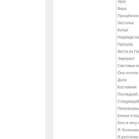
Урок
Вера
Прощённое 
Застолье
Колье
Надежда на
Просьба
Вести из Па
Эмигрант
Световые к
Она хотела 
Доля
Костюмчик
Последний 
Следующий
Пепельсин
Белые птиц
Кого в лесу
Я. Коленька
Я рептилия