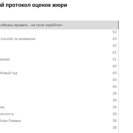
й протокол оценок жюри
«Жизнь прожить - не поле перейти!»
52
Спасибо за внимание
43
42
41
ерево
41
40
Новый год
40
40
40
39
39
ека
38
пасность
38
Алан Рикман
38
38