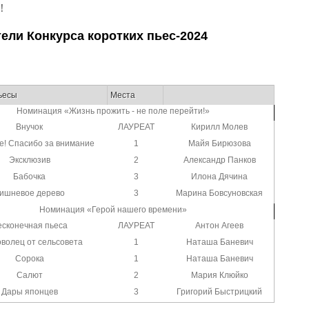
!
ели Конкурса коротких пьес-2024
ьесы
Места
Номинация «Жизнь прожить - не поле перейти!»
Внучок
ЛАУРЕАТ
Кирилл Молев
е! Спасибо за внимание
1
Майя Бирюзова
Эксклюзив
2
Александр Панков
Бабочка
3
Илона Дячина
ишневое дерево
3
Марина Бовсуновская
Номинация «Герой нашего времени»
есконечная пьеса
ЛАУРЕАТ
Антон Агеев
волец от сельсовета
1
Наташа Баневич
Сорока
1
Наташа Баневич
Салют
2
Мария Клюйко
Дары японцев
3
Григорий Быстрицкий