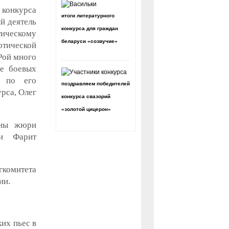
конкурса
итоги литературного
й деятель
конкурса для граждан
тическому
беларуси «созвучие»
тической
Рой много
не боевых
, по его
поздравляем победителей
урса, Олег
конкурса свазорий
«золотой цицерон»
ены жюри
и Фарит
комитета
ии.
их пьес в