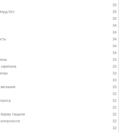
35
Норд-Ост
35
35
34
34
сть
34
34
34
пеха
33
 скрипача
33
вечах
33
33
 желания
33
32
спроса
32
32
и баржу тащили
32
езопасности
32
32