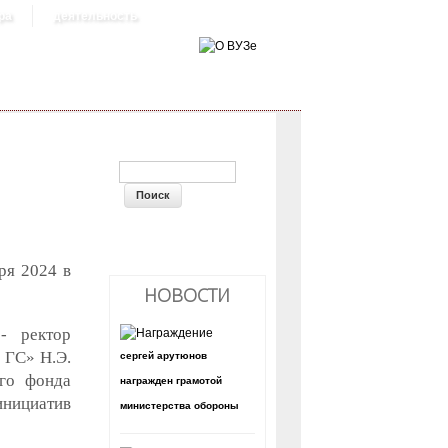
ра
деятельность
ФОРМА ПОИСКА
ря 2024 в
НОВОСТИ
- ректор
 ГС» Н.Э.
сергей арутюнов
ого фонда
награжден грамотой
нициатив
министерства обороны