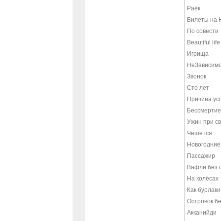
Раёк
Билеты на 
По совести
Beautiful life
Игрища
НеЗависимо
Звонок
Сто лет
Причина ус
Бессмертие
Ужин при с
Чешется
Новогодние
Пассажир
Вафли без 
На колёсах
Как бурлак
Островок б
Акканийди