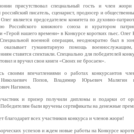
онии присутствовал специальный гость и член жюри 
 российский писатель, сценарист, продюсер и общественны
 Олег является председателем комитета по духовно-патрио
ию Российского книжного союза и куратором патрио
 «Герой нашего времени» в Конкурсе коротких пьес. Олег 
Специальной военной операции, неоднократно был в зо
й, оказывает гуманитарную помощь военнослужащим
ниям ставятся спектакли. Специально для победителей конк
товил и вручил свои книги «Своих не бросаем».
сь своими впечатлениями о работах конкурсантов чл
Николаевич Попов, Владимир Юрьевич Малягин 
ович Нагимов.
частник и призер получили дипломы и подарки от орг
 Победителям были вручены сертификаты на денежные прем
т благодарит всех участников конкурса и членов жюри!
орческих успехов и ждем новые работы на Конкурсе коротк