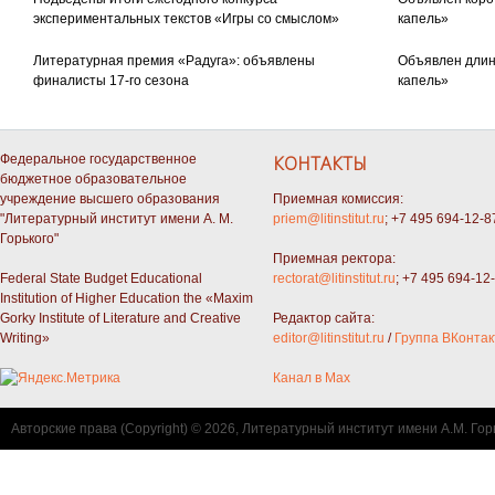
экспериментальных текстов «Игры со смыслом»
капель»
Литературная премия «Радуга»: объявлены
Объявлен длин
финалисты 17-го сезона
капель»
Федеральное государственное
КОНТАКТЫ
бюджетное образовательное
учреждение высшего образования
Приемная комиссия:
"Литературный институт имени А. М.
priem@litinstitut.ru
; +7 495 694-12-8
Горького"
Приемная ректора:
Federal State Budget Educational
rectorat@litinstitut.ru
; +7 495 694-12
Institution of Higher Education the «Maxim
Gorky Institute of Literature and Creative
Редактор сайта:
Writing»
editor@litinstitut.ru
/
Группа ВКонтак
Канал в Max
Авторские права (Copyright) © 2026, Литературный институт имени А.М. Гор