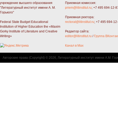
учреждение высшего образования
Приемная комиссия:
"Литературный институт имени А. М.
priem@litinstitut.ru
; +7 495 694-12-8
Горького"
Приемная ректора:
Federal State Budget Educational
rectorat@litinstitut.ru
; +7 495 694-12
Institution of Higher Education the «Maxim
Gorky Institute of Literature and Creative
Редактор сайта:
Writing»
editor@litinstitut.ru
/
Группа ВКонтак
Канал в Max
Авторские права (Copyright) © 2026, Литературный институт имени А.М. Гор