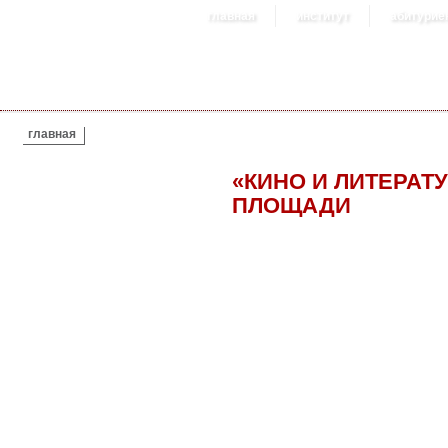
главная
институт
абитурие
ВЫ ЗДЕСЬ
главная
«КИНО И ЛИТЕРАТ
ПЛОЩАДИ