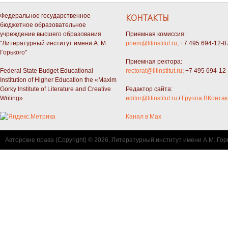
Федеральное государственное
КОНТАКТЫ
бюджетное образовательное
учреждение высшего образования
Приемная комиссия:
"Литературный институт имени А. М.
priem@litinstitut.ru
; +7 495 694-12-8
Горького"
Приемная ректора:
Federal State Budget Educational
rectorat@litinstitut.ru
; +7 495 694-12
Institution of Higher Education the «Maxim
Gorky Institute of Literature and Creative
Редактор сайта:
Writing»
editor@litinstitut.ru
/
Группа ВКонтак
Канал в Max
Авторские права (Copyright) © 2026, Литературный институт имени А.М. Гор