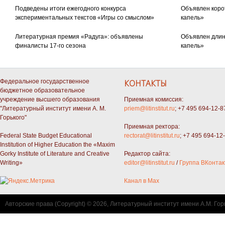
Подведены итоги ежегодного конкурса
Объявлен коро
экспериментальных текстов «Игры со смыслом»
капель»
Литературная премия «Радуга»: объявлены
Объявлен длин
финалисты 17-го сезона
капель»
Федеральное государственное
КОНТАКТЫ
бюджетное образовательное
учреждение высшего образования
Приемная комиссия:
"Литературный институт имени А. М.
priem@litinstitut.ru
; +7 495 694-12-8
Горького"
Приемная ректора:
Federal State Budget Educational
rectorat@litinstitut.ru
; +7 495 694-12
Institution of Higher Education the «Maxim
Gorky Institute of Literature and Creative
Редактор сайта:
Writing»
editor@litinstitut.ru
/
Группа ВКонтак
Канал в Max
Авторские права (Copyright) © 2026, Литературный институт имени А.М. Гор