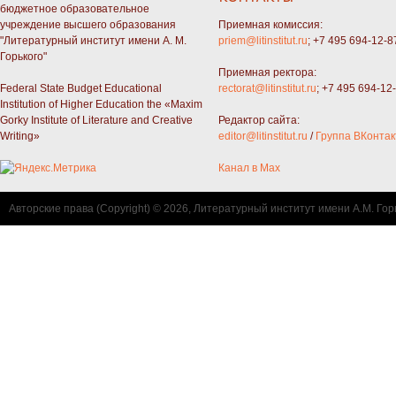
бюджетное образовательное
учреждение высшего образования
Приемная комиссия:
"Литературный институт имени А. М.
priem@litinstitut.ru
; +7 495 694-12-8
Горького"
Приемная ректора:
Federal State Budget Educational
rectorat@litinstitut.ru
; +7 495 694-12
Institution of Higher Education the «Maxim
Gorky Institute of Literature and Creative
Редактор сайта:
Writing»
editor@litinstitut.ru
/
Группа ВКонтак
Канал в Max
Авторские права (Copyright) © 2026, Литературный институт имени А.М. Гор