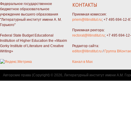
Федеральное государственное
КОНТАКТЫ
бюджетное образовательное
учреждение высшего образования
Приемная комиссия:
"Литературный институт имени А. М.
priem@litinstitut.ru
; +7 495 694-12-8
Горького"
Приемная ректора:
Federal State Budget Educational
rectorat@litinstitut.ru
; +7 495 694-12
Institution of Higher Education the «Maxim
Gorky Institute of Literature and Creative
Редактор сайта:
Writing»
editor@litinstitut.ru
/
Группа ВКонтак
Канал в Max
Авторские права (Copyright) © 2026, Литературный институт имени А.М. Гор