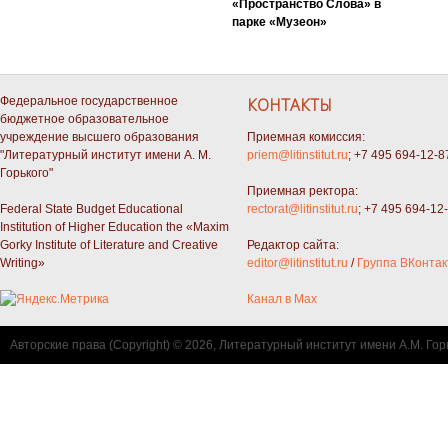
«Пространство Слова» в
парке «Музеон»
Федеральное государственное
КОНТАКТЫ
бюджетное образовательное
учреждение высшего образования
Приемная комиссия:
"Литературный институт имени А. М.
priem@litinstitut.ru
; +7 495 694-12-8
Горького"
Приемная ректора:
Federal State Budget Educational
rectorat@litinstitut.ru
; +7 495 694-12
Institution of Higher Education the «Maxim
Gorky Institute of Literature and Creative
Редактор сайта:
Writing»
editor@litinstitut.ru
/
Группа ВКонтак
Канал в Max
Авторские права (Copyright) © 2026, Литературный институт имени А.М. Гор