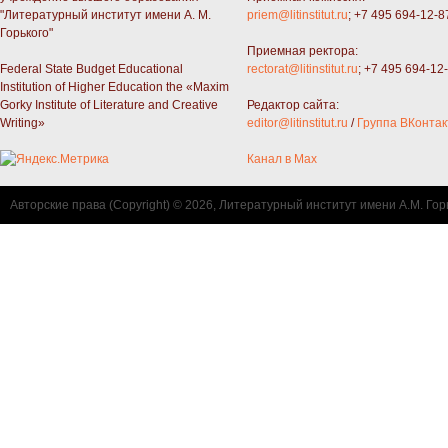
"Литературный институт имени А. М.
priem@litinstitut.ru
; +7 495 694-12-8
Горького"
Приемная ректора:
Federal State Budget Educational
rectorat@litinstitut.ru
; +7 495 694-12
Institution of Higher Education the «Maxim
Gorky Institute of Literature and Creative
Редактор сайта:
Writing»
editor@litinstitut.ru
/
Группа ВКонтак
Канал в Max
Авторские права (Copyright) © 2026, Литературный институт имени А.М. Гор