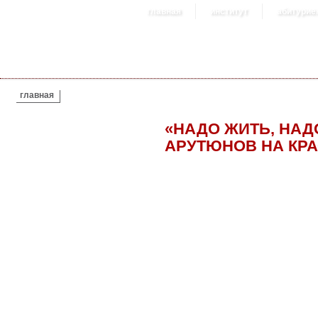
главная
институт
абитурие
ВЫ ЗДЕСЬ
главная
«НАДО ЖИТЬ, НАД
АРУТЮНОВ НА КР