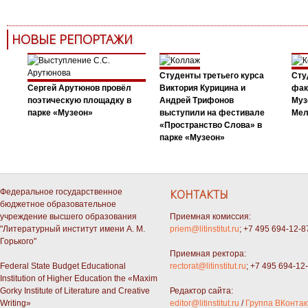
НОВЫЕ РЕПОРТАЖИ
Студенты третьего курса
Сту
Сергей Арутюнов провёл
Виктория Курицина и
фак
поэтическую площадку в
Андрей Трифонов
Муз
парке «Музеон»
выступили на фестивале
Мел
«Пространство Слова» в
парке «Музеон»
Федеральное государственное
КОНТАКТЫ
бюджетное образовательное
учреждение высшего образования
Приемная комиссия:
"Литературный институт имени А. М.
priem@litinstitut.ru
; +7 495 694-12-8
Горького"
Приемная ректора:
Federal State Budget Educational
rectorat@litinstitut.ru
; +7 495 694-12
Institution of Higher Education the «Maxim
Gorky Institute of Literature and Creative
Редактор сайта:
Writing»
editor@litinstitut.ru
/
Группа ВКонтак