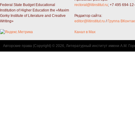
Federal State Budget Educational
rectorat@litinstitut.ru
; +7 495 694-12
Institution of Higher Education the «Maxim
Gorky Institute of Literature and Creative
Редактор сайта:
Writing»
editor@litinstitut.ru
/
Группа ВКонтак
Канал в Max
Авторские права (Copyright) © 2026, Литературный институт имени А.М. Гор