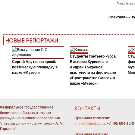
Спектакль «П
НОВЫЕ РЕПОРТАЖИ
Студенты третьего курса
Сту
Сергей Арутюнов провёл
Виктория Курицина и
фак
поэтическую площадку в
Андрей Трифонов
Муз
парке «Музеон»
выступили на фестивале
Мел
«Пространство Слова» в
парке «Музеон»
Федеральное государственное
КОНТАКТЫ
бюджетное образовательное
учреждение высшего образования
Приемная комиссия:
"Литературный институт имени А. М.
priem@litinstitut.ru
; +7 495 694-12-8
Горького"
Приемная ректора: